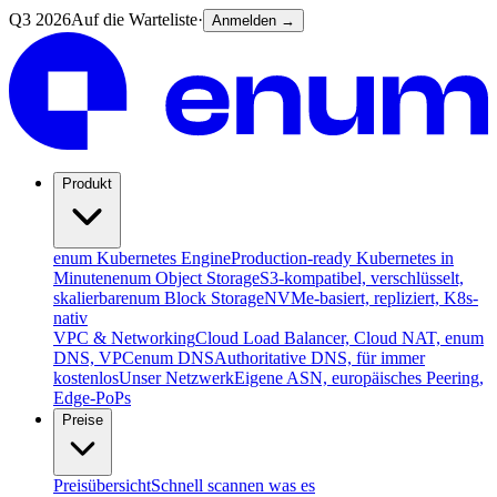
Q3 2026
Auf die Warteliste
·
Anmelden →
Produkt
enum Kubernetes Engine
Production-ready Kubernetes in
Minuten
enum Object Storage
S3-kompatibel, verschlüsselt,
skalierbar
enum Block Storage
NVMe-basiert, repliziert, K8s-
nativ
VPC & Networking
Cloud Load Balancer, Cloud NAT, enum
DNS, VPC
enum DNS
Authoritative DNS, für immer
kostenlos
Unser Netzwerk
Eigene ASN, europäisches Peering,
Edge-PoPs
Preise
Preisübersicht
Schnell scannen was es