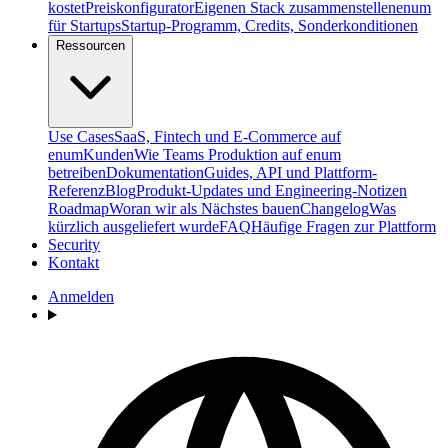
kostet
Preiskonfigurator
Eigenen Stack zusammenstellen
enum
für Startups
Startup-Programm, Credits, Sonderkonditionen
Ressourcen
Use Cases
SaaS, Fintech und E-Commerce auf
enum
Kunden
Wie Teams Produktion auf enum
betreiben
Dokumentation
Guides, API und Plattform-
Referenz
Blog
Produkt-Updates und Engineering-Notizen
Roadmap
Woran wir als Nächstes bauen
Changelog
Was
kürzlich ausgeliefert wurde
FAQ
Häufige Fragen zur Plattform
Security
Kontakt
Anmelden