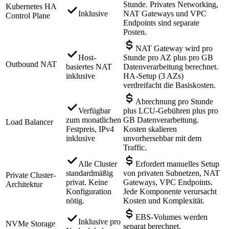
Stunde. Privates Networking,
Kubernetes HA
Inklusive
NAT Gateways und VPC
Control Plane
Endpoints sind separate
Posten.
NAT Gateway wird pro
Host-
Stunde pro AZ plus pro GB
Outbound NAT
basiertes NAT
Datenverarbeitung berechnet.
inklusive
HA-Setup (3 AZs)
verdreifacht die Basiskosten.
Abrechnung pro Stunde
Verfügbar
plus LCU-Gebühren plus pro
zum monatlichen
GB Datenverarbeitung.
Load Balancer
Festpreis, IPv4
Kosten skalieren
inklusive
unvorhersehbar mit dem
Traffic.
Alle Cluster
Erfordert manuelles Setup
standardmäßig
von privaten Subnetzen, NAT
Private Cluster-
privat. Keine
Gateways, VPC Endpoints.
Architektur
Konfiguration
Jede Komponente verursacht
nötig.
Kosten und Komplexität.
EBS-Volumes werden
Inklusive pro
NVMe Storage
separat berechnet.