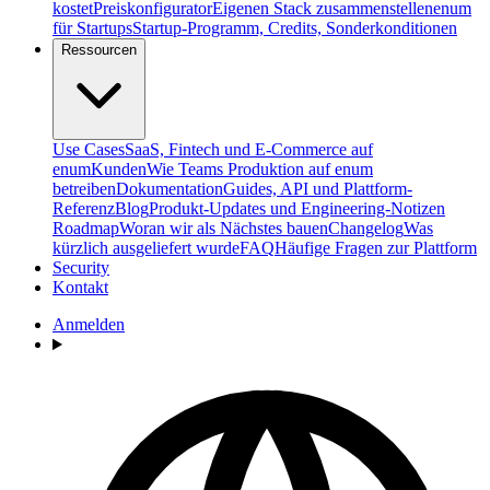
kostet
Preiskonfigurator
Eigenen Stack zusammenstellen
enum
für Startups
Startup-Programm, Credits, Sonderkonditionen
Ressourcen
Use Cases
SaaS, Fintech und E-Commerce auf
enum
Kunden
Wie Teams Produktion auf enum
betreiben
Dokumentation
Guides, API und Plattform-
Referenz
Blog
Produkt-Updates und Engineering-Notizen
Roadmap
Woran wir als Nächstes bauen
Changelog
Was
kürzlich ausgeliefert wurde
FAQ
Häufige Fragen zur Plattform
Security
Kontakt
Anmelden