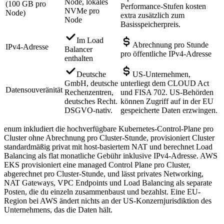
Node, lokales
(100 GB pro
Performance-Stufen kosten
NVMe pro
Node)
extra zusätzlich zum
Node
Basisspeicherpreis.
Im Load
Abrechnung pro Stunde
IPv4-Adresse
Balancer
pro öffentliche IPv4-Adresse
enthalten
Deutsche
US-Unternehmen,
GmbH, deutsche
unterliegt dem CLOUD Act
Datensouveränität
Rechenzentren,
und FISA 702. US-Behörden
deutsches Recht.
können Zugriff auf in der EU
DSGVO-nativ.
gespeicherte Daten erzwingen.
enum inkludiert die hochverfügbare Kubernetes-Control-Plane pro
Cluster ohne Abrechnung pro Cluster-Stunde, provisioniert Cluster
standardmäßig privat mit host-basiertem NAT und berechnet Load
Balancing als flat monatliche Gebühr inklusive IPv4-Adresse. AWS
EKS provisioniert eine managed Control Plane pro Cluster,
abgerechnet pro Cluster-Stunde, und lässt privates Networking,
NAT Gateways, VPC Endpoints und Load Balancing als separate
Posten, die du einzeln zusammenbaust und bezahlst. Eine EU-
Region bei AWS ändert nichts an der US-Konzernjurisdiktion des
Unternehmens, das die Daten hält.