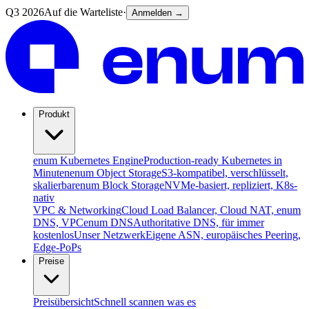
Q3 2026
Auf die Warteliste
·
Anmelden →
Produkt
enum Kubernetes Engine
Production-ready Kubernetes in
Minuten
enum Object Storage
S3-kompatibel, verschlüsselt,
skalierbar
enum Block Storage
NVMe-basiert, repliziert, K8s-
nativ
VPC & Networking
Cloud Load Balancer, Cloud NAT, enum
DNS, VPC
enum DNS
Authoritative DNS, für immer
kostenlos
Unser Netzwerk
Eigene ASN, europäisches Peering,
Edge-PoPs
Preise
Preisübersicht
Schnell scannen was es